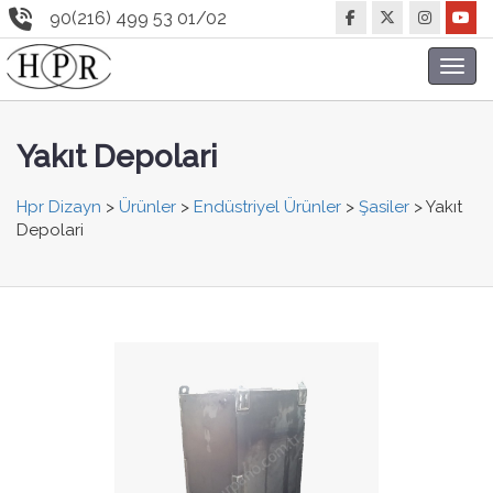
90(216) 499 53 01/02
Toggl
navig
Yakıt Depolari
Hpr Dizayn
>
Ürünler
>
Endüstriyel Ürünler
>
Şasiler
>
Yakıt
Depolari