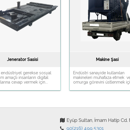
Jenerator Sasisi
Makine Şasi
 endüstriyel gerekse sosyal
Endüstri sanayide kullanılan
ım amaçlı insanların digital
makineleri muhafaza etmek v
çlarına cevap vermek için...
omurga görevini üstlenmek için
Eyüp Sultan, İmam Hatip Cd.
90(216) 499 5301