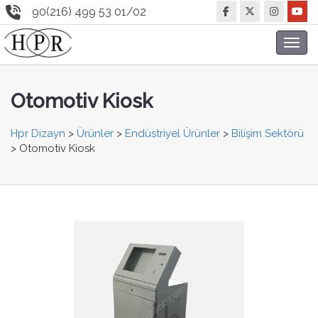
90(216) 499 53 01/02
Toggl
navig
Otomotiv Kiosk
Hpr Dizayn
>
Ürünler
>
Endüstriyel Ürünler
>
Bilişim Sektörü
>
Otomotiv Kiosk