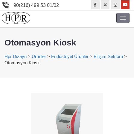
90(216) 499 53 01/02
Toggl
navig
Otomasyon Kiosk
Hpr Dizayn
>
Ürünler
>
Endüstriyel Ürünler
>
Bilişim Sektörü
>
Otomasyon Kiosk