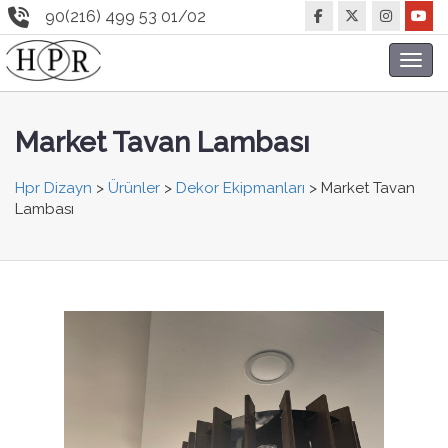
90(216) 499 53 01/02
Toggl
navig
Market Tavan Lambası
Hpr Dizayn
>
Ürünler
>
Dekor Ekipmanları
>
Market Tavan
Lambası