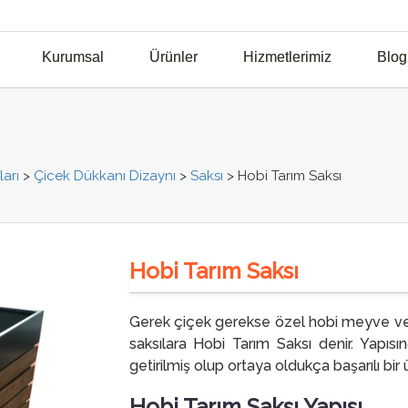
Kurumsal
Ürünler
Hizmetlerimiz
Blog
arı
>
Çicek Dükkanı Dizaynı
>
Saksı
>
Hobi Tarım Saksı
Hobi Tarım Saksı
Gerek çiçek gerekse özel hobi meyve ve s
saksılara Hobi Tarım Saksı denir. Yapıs
getirilmiş olup ortaya oldukça başarılı bir ü
Hobi Tarım Saksı Yapısı