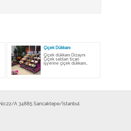
Çiçek Dükkanı
s
Çiçek dükkanı Dizaynı
Çiçek satılan ticari
işyerine çiçek dükkanı…
 No:22/A 34885 Sancaktepe/İstanbul