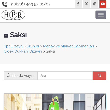
90(216) 499 53 01/02
Toggl
navig
Saksı
Hpr Dizayn
>
Ürünler
>
Manav ve Market Ekipmanları
>
Çicek Dükkanı Dizaynı
>
Saksı
Ürünlerde Arayın: