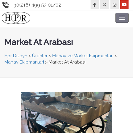
90(216) 499 53 01/02
Toggl
navig
Market At Arabası
Hpr Dizayn
>
Ürünler
>
Manav ve Market Ekipmanları
>
Manav Ekipmanlari
>
Market At Arabası