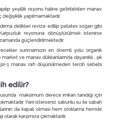
ılıp yeşillik reyonu haline getirilebilen manav
iç değişiklik yapılmamaktadır.
rma delikleri revize edilip patates soğan gibi
. Karpuzluk reyonuna dönüştürülmek istenirse
 zamanda güçlendirilmektedir.
iyecekler sunmamızın en önemli yolu organik
le market ve manav dükkanlarında dayanıklı , şık
se pr-1 manav rafı düşünülmeden tercih sebebi
h edilir?
nusunda maksimum derece imkan tanıdığı için
ıkmaktadır. Yani isterseniz sabunlu su ile sabah
ımlarının da kapalı olması hem stoklama hemde
ı olarak karşımıza çıkmaktadır.