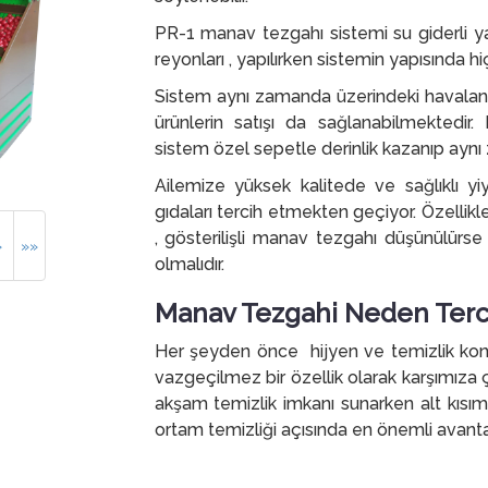
PR-1 manav tezgahı sistemi su giderli yap
reyonları , yapılırken sistemin yapısında h
Sistem aynı zamanda üzerindeki havalandı
ürünlerin satışı da sağlanabilmektedir
sistem özel sepetle derinlik kazanıp aynı
Ailemize yüksek kalitede ve sağlıklı y
gıdaları tercih etmekten geçiyor. Özellik
, gösterilişli manav tezgahı düşünülür
»
»»
olmalıdır.
Manav Tezgahi Neden Terci
Her şeyden önce hijyen ve temizlik ko
vazgeçilmez bir özellik olarak karşımıza ç
akşam temizlik imkanı sunarken alt kıs
ortam temizliği açısında en önemli avantaj