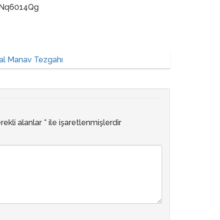
rNq6014Qg
al Manav Tezgahı
rekli alanlar
*
ile işaretlenmişlerdir