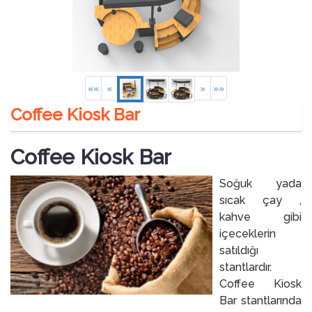
««
«
»
»»
Coffee Kiosk Bar
Coffee Kiosk Bar
Soğuk yada
sıcak çay ,
kahve gibi
içeceklerin
satıldığı
stantlardır.
Coffee Kiosk
Bar stantlarında