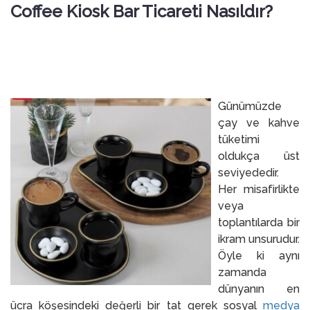
Coffee Kiosk Bar Ticareti Nasıldır?
Günümüzde
çay ve kahve
tüketimi
oldukça üst
seviyededir.
Her misafirlikte
veya
toplantılarda bir
ikram unsurudur.
Öyle ki aynı
zamanda
dünyanın en
ücra köşesindeki değerli bir tat gerek sosyal
medya