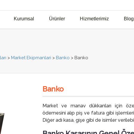
Kurumsal
Ürünler
Hizmetlerimiz
Blog
arı
>
Market Ekipmanlari
>
Banko
>
Banko
Banko
Market ve manav dükkanları için özel
ödemesini alıp piş ve fatura gibi işlemler
Diğer adı kasa, gişe gibi de isimler verilebili
Banko Kasasının Genel Özel