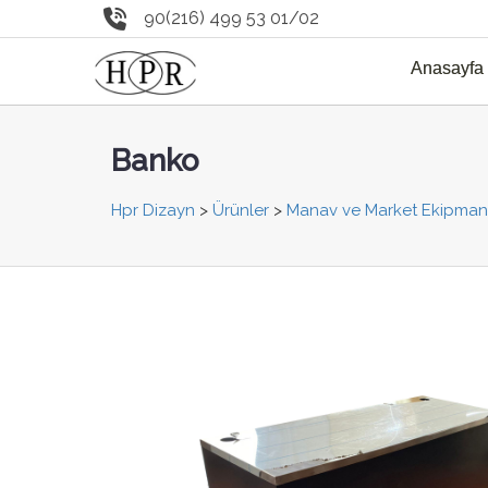
90(216) 499 53 01/02
Anasayfa
Banko
Hpr Dizayn
>
Ürünler
>
Manav ve Market Ekipmanl