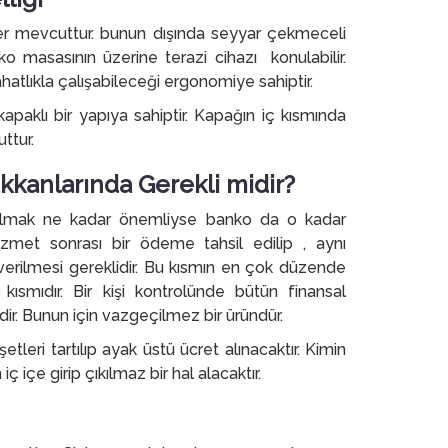
 yer mevcuttur. bunun dışında seyyar çekmeceli
ko masasının üzerine terazi cihazı konulabilir.
hatlıkla çalışabileceği ergonomiye sahiptir.
paklı bir yapıya sahiptir. Kapağın iç kısmında
ttur.
kanlarında Gerekli midir?
almak ne kadar önemliyse banko da o kadar
izmet sonrası bir ödeme tahsil edilip , aynı
verilmesi gereklidir. Bu kısmın en çok düzende
ısmıdır. Bir kişi kontrolünde bütün finansal
idir. Bunun için vazgeçilmez bir üründür.
leri tartılıp ayak üstü ücret alınacaktır. Kimin
iç içe girip çıkılmaz bir hal alacaktır.