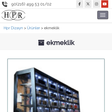
90(216) 499 53 01/02
Toggl
navig
Hpr Dizayn
>
Ürünler
>
ekmeklik
ekmeklik