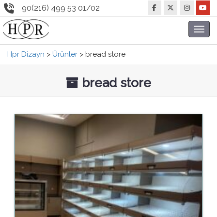
90(216) 499 53 01/02
Toggl
navig
Hpr Dizayn
>
Ürünler
>
bread store
bread store