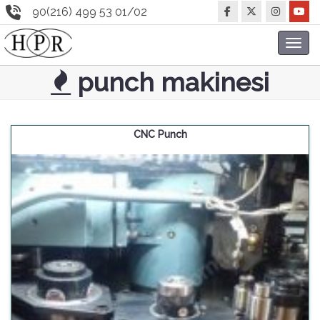
90(216) 499 53 01/02
Toggl
navig
punch makinesi
CNC Punch