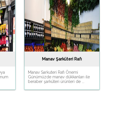
Manav Şarküteri Rafı
eya
Manav Sarkuteri Rafı Önemi
sunum
Günümüzde manav dükkanları ile
beraber şarküteri ürünleri de ...