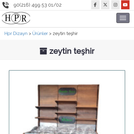
90(216) 499 53 01/02
Toggl
navig
Hpr Dizayn
>
Ürünler
>
zeytin teşhir
zeytin teşhir