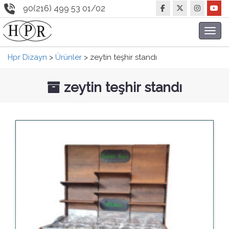
90(216) 499 53 01/02
Toggl
navig
Hpr Dizayn
>
Ürünler
>
zeytin teşhir standı
zeytin teşhir standı