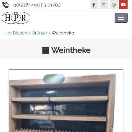
90(216) 499 53 01/02
Toggl
navig
Hpr Dizayn
>
Ürünler
>
Weintheke
Weintheke