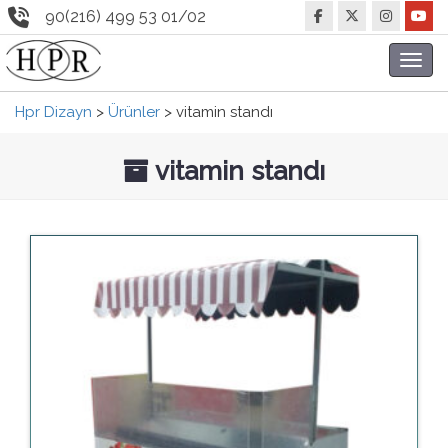
90(216) 499 53 01/02
Toggl
navig
Hpr Dizayn
>
Ürünler
>
vitamin standı
vitamin standı