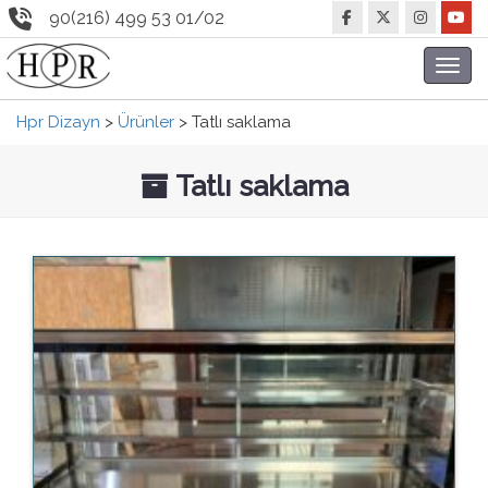
90(216) 499 53 01/02
Toggl
navig
Hpr Dizayn
>
Ürünler
>
Tatlı saklama
Tatlı saklama