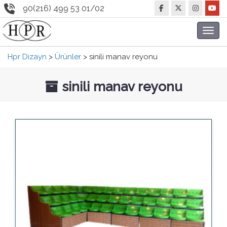
90(216) 499 53 01/02
Toggl
navig
Hpr Dizayn
>
Ürünler
>
sinili manav reyonu
sinili manav reyonu