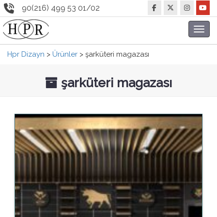
90(216) 499 53 01/02
Toggl
navig
Hpr Dizayn
>
Ürünler
>
şarküteri magazası
şarküteri magazası