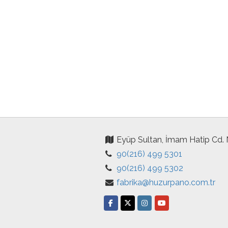
Eyüp Sultan, İmam Hatip Cd.
90(216) 499 5301
90(216) 499 5302
fabrika@huzurpano.com.tr