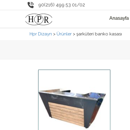
90(216) 499 53 01/02
Anasayfa
Hpr Dizayn
>
Ürünler
>
şarküteri banko kasası