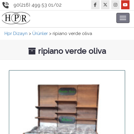
90(216) 499 53 01/02
Toggl
navig
Hpr Dizayn
>
Ürünler
>
ripiano verde oliva
ripiano verde oliva