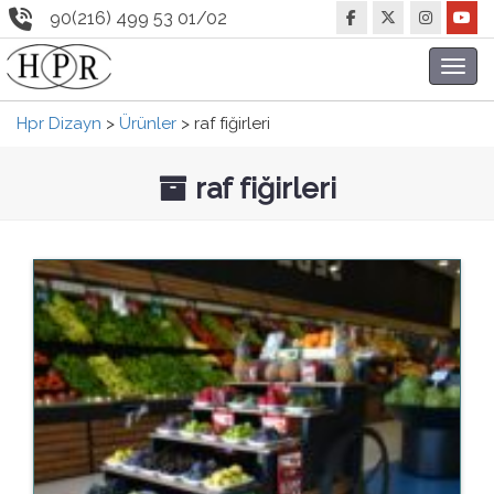
90(216) 499 53 01/02
Toggl
navig
Hpr Dizayn
>
Ürünler
>
raf fiğirleri
raf fiğirleri