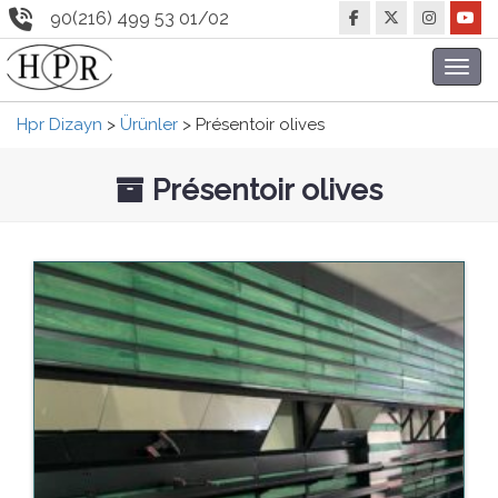
90(216) 499 53 01/02
Toggl
navig
Hpr Dizayn
>
Ürünler
>
Présentoir olives
Présentoir olives