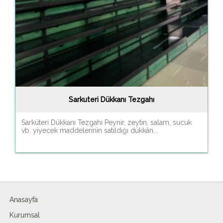
Sarkuteri Dükkanı Tezgahı
Sarküteri Dükkanı Tezgahı Peynir, zeytin, salam, sucuk
vb. yiyecek maddelerinin satıldığı dükkân...
Anasayfa
Kurumsal