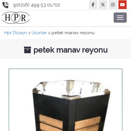
90(216) 499 53 01/02
Toggl
navig
Hpr Dizayn
>
Ürünler
>
petek manav reyonu
petek manav reyonu