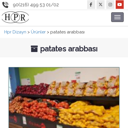
90(216) 499 53 01/02
Toggl
navig
Hpr Dizayn
>
Ürünler
>
patates arabbası
patates arabbası