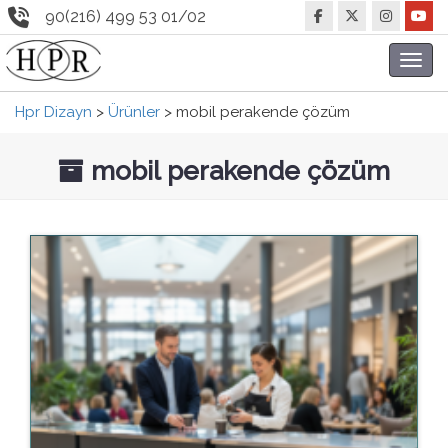
90(216) 499 53 01/02
Toggl
navig
Hpr Dizayn
>
Ürünler
>
mobil perakende çözüm
mobil perakende çözüm