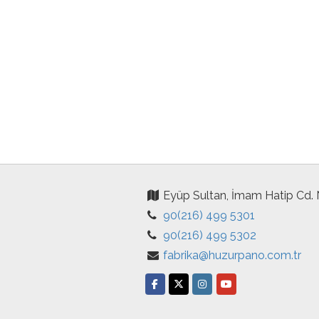
Eyüp Sultan, İmam Hatip Cd.
90(216) 499 5301
90(216) 499 5302
fabrika@huzurpano.com.tr