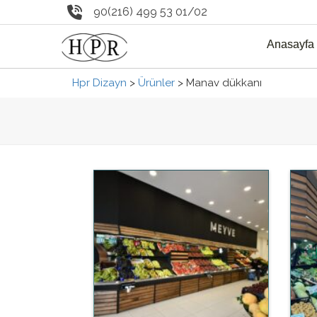
90(216) 499 53 01/02
Anasayfa
Hpr Dizayn
>
Ürünler
>
Manav dükkanı