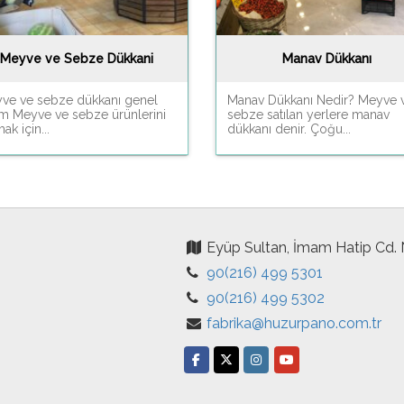
Meyve ve Sebze Dükkani
Manav Dükkanı
ve ve sebze dükkanı genel
Manav Dükkanı Nedir? Meyve 
ım Meyve ve sebze ürünlerini
sebze satılan yerlere manav
ak için...
dükkanı denir. Çoğu...
Eyüp Sultan, İmam Hatip Cd.
90(216) 499 5301
90(216) 499 5302
fabrika@huzurpano.com.tr