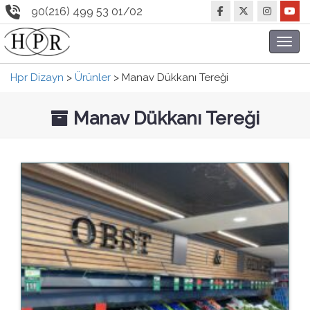
90(216) 499 53 01/02
Toggl
navig
Hpr Dizayn
>
Ürünler
>
Manav Dükkanı Tereği
Manav Dükkanı Tereği