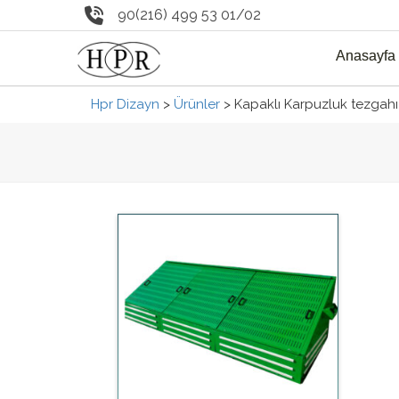
90(216) 499 53 01/02
Anasayfa
Hpr Dizayn
>
Ürünler
>
Kapaklı Karpuzluk tezgahı