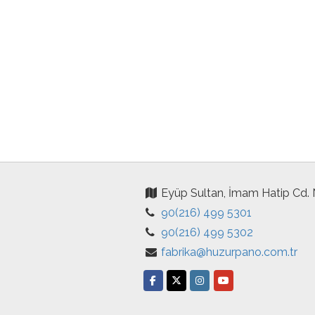
Eyüp Sultan, İmam Hatip Cd.
90(216) 499 5301
90(216) 499 5302
fabrika@huzurpano.com.tr