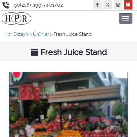
90(216) 499 53 01/02
Toggl
navig
Hpr Dizayn
>
Ürünler
>
Fresh Juice Stand
Fresh Juice Stand