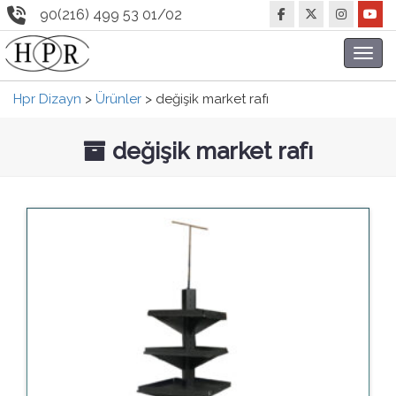
90(216) 499 53 01/02
Toggl
navig
Hpr Dizayn
>
Ürünler
>
değişik market rafı
değişik market rafı