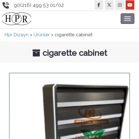
90(216) 499 53 01/02
Toggl
navig
Hpr Dizayn
>
Ürünler
>
cigarette cabinet
cigarette cabinet