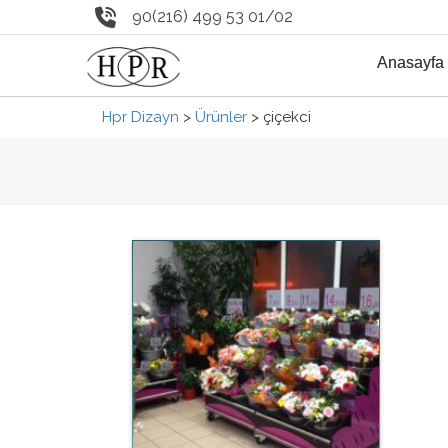
90(216) 499 53 01/02
Anasayfa
Hpr Dizayn
>
Ürünler
>
çiçekci