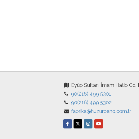
Eyüp Sultan, İmam Hatip Cd.
90(216) 499 5301
90(216) 499 5302
fabrika@huzurpano.com.tr