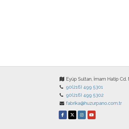
Eyüp Sultan, İmam Hatip Cd.
90(216) 499 5301
90(216) 499 5302
fabrika@huzurpano.com.tr