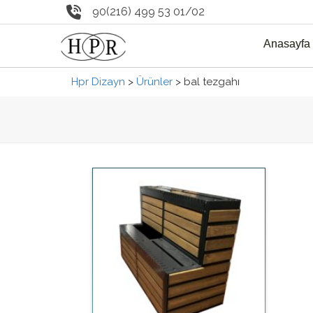
90(216) 499 53 01/02
Anasayfa
Hpr Dizayn
>
Ürünler
>
bal tezgahı