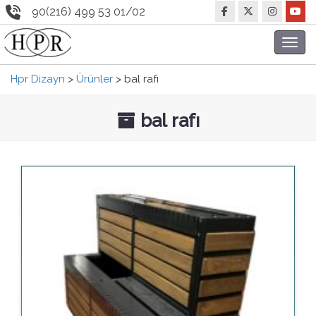
90(216) 499 53 01/02
Toggl
navig
Hpr Dizayn
>
Ürünler
>
bal rafı
bal rafı