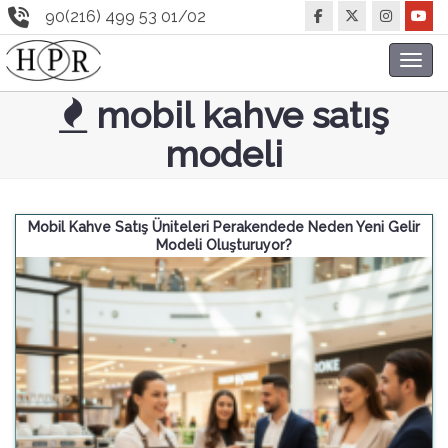
90(216) 499 53 01/02
Toggl
navig
mobil kahve satış
modeli
Mobil Kahve Satış Üniteleri Perakendede Neden Yeni Gelir
Modeli Oluşturuyor?