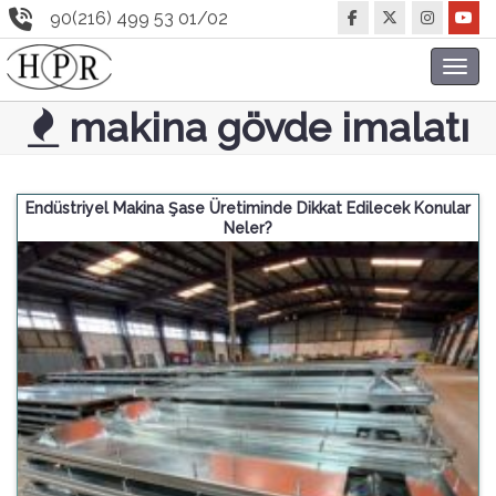
90(216) 499 53 01/02
Toggl
navig
makina gövde imalatı
Endüstriyel Makina Şase Üretiminde Dikkat Edilecek Konular
Neler?